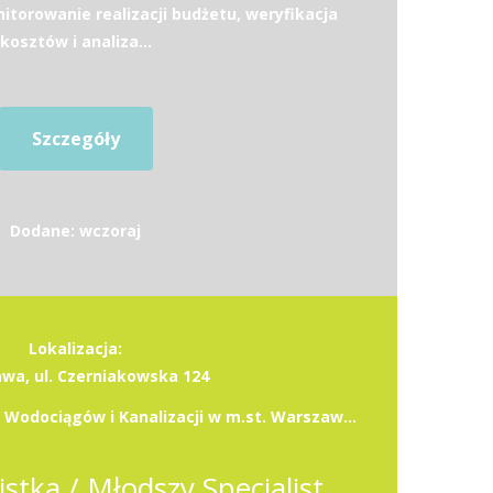
torowanie realizacji budżetu, weryfikacja
kosztów i analiza...
Szczegóły
Dodane: wczoraj
Lokalizacja:
wa, ul. Czerniakowska 124
Miejskie Przedsiębiorstwo Wodociągów i Kanalizacji w m.st. Warszawie S.A.
Młodsza Specjalistka / Młodszy Specjalista -Starsza Specjalistka / Starszy Specjalista ds. Pozyskiwania Finansowania (k/m/n)