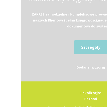
ZAKRES:samodzielne i kompleksowe prowad
naszych Klientów (pełna księgowość),nad
dokumentów do system
Szczegóły
Dodane: wczoraj
Lokalizacja:
Poznań