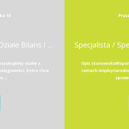
ka 10
Prus
Specjalista / Specjalistka w Dziale Bilans i Podatki
poszukujemy osoby z
Opis stanowiskaWsparc
sięgowości, która chce
ramach międzynarodow
e...
sprawo