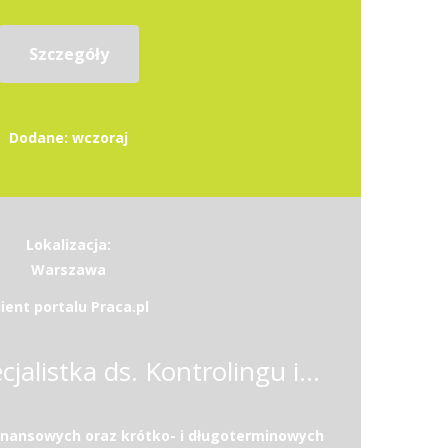
Szczegóły
Dodane: wczoraj
Lokalizacja:
Warszawa
lient portalu Praca.pl
Specjalista / Specjalistka ds. Kontrolingu i Analiz Finansowych w Sektorze Medycznym
inansowych oraz krótko- i długoterminowych