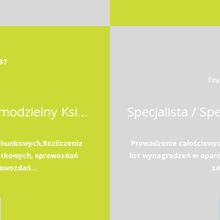
37
Tru
Samodzielna Księgowa / Samodzielny Księgowy
hunkowych,Rozliczenia
Prowadzenie całościowy
atkowych, sprawozdań
list wynagrodzeń w opar
awozdań...
za