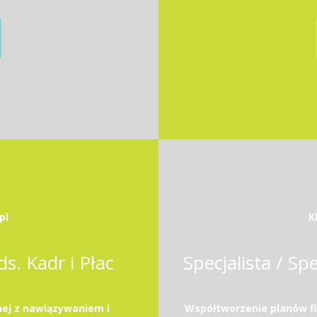
pl
K
ds. Kadr i Płac
ej z nawiązywaniem i
Współtworzenie planów f