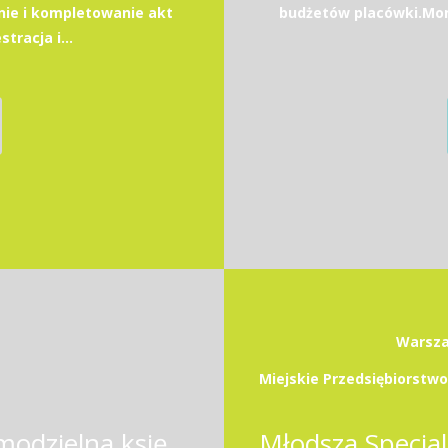
ie i kompletowanie akt
budżetów placówki.Moni
racja i...
Warsza
Samodzielny księgowy / Samodzielna księgowa ze znajomością jęz. angielskiego