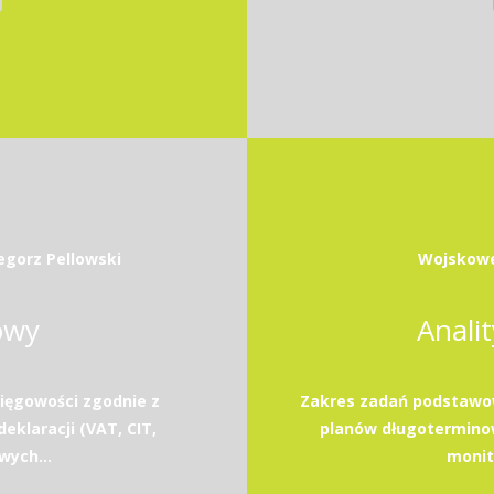
egorz Pellowski
Wojskowe
owy
Anali
ięgowości zgodnie z
Zakres zadań podstawow
eklaracji (VAT, CIT,
planów długotermino
wych...
monito