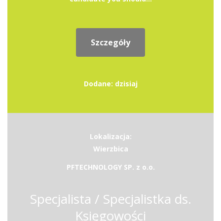
Szczegóły
Dodane: dzisiaj
Lokalizacja:
Wierzbica
PFTECHNOLOGY SP. z o.o.
Specjalista / Specjalistka ds.
Księgowości