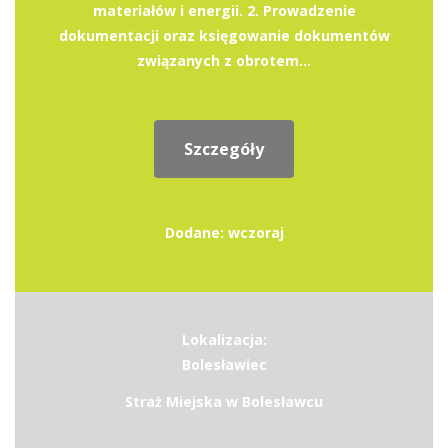
materiałów i energii. 2. Prowadzenie
dokumentacji oraz księgowanie dokumentów
związanych z obrotem...
Szczegóły
Dodane: wczoraj
Lokalizacja:
Bolesławiec
Straż Miejska w Bolesławcu