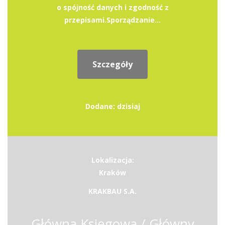
o spójność danych i zgodność z
przepisami.Sporządzanie...
Szczegóły
Dodane: dzisiaj
Lokalizacja:
Kraków
KRAKBAU S.A.
Główna Księgowa / Główny