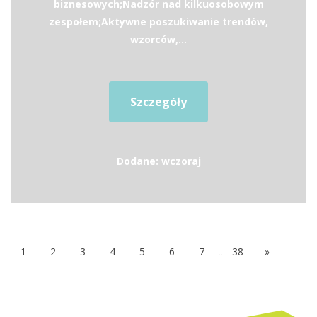
biznesowych;Nadzór nad kilkuosobowym
zespołem;Aktywne poszukiwanie trendów,
wzorców,...
Szczegóły
Dodane: wczoraj
1
2
3
4
5
6
7
...
38
»