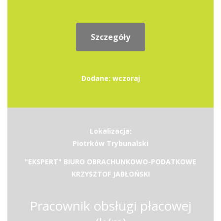
Szczegóły
Dodane: wczoraj
Lokalizacja:
Piotrków Trybunalski
"EKSPERT" BIURO OBRACHUNKOWO-PODATKOWE
KRZYSZTOF JABŁOŃSKI
Pracownik obsługi płacowej