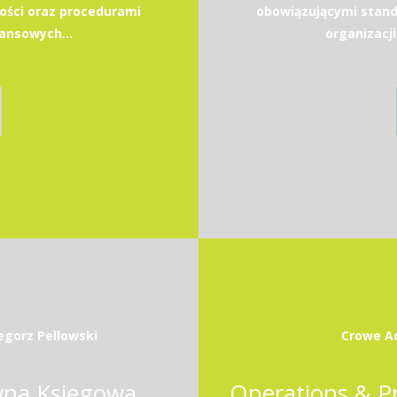
ści oraz procedurami
obowiązującymi stan
nansowych...
organizacji
egorz Pellowski
Crowe Ad
wna Księgowa