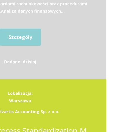
dardami rachunkowości oraz procedurami
.Analiza danych finansowych...
Szczegóły
Dodane: dzisiaj
Lokalizacja:
Warszawa
vartis Accounting Sp. z o.o.
Operations & Process Standardization Manager