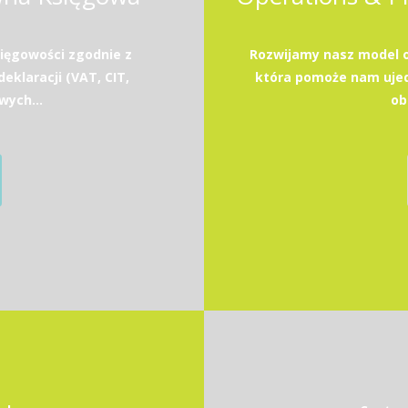
ięgowości zgodnie z
Rozwijamy nasz model 
eklaracji (VAT, CIT,
która pomoże nam ujedn
wych...
ob