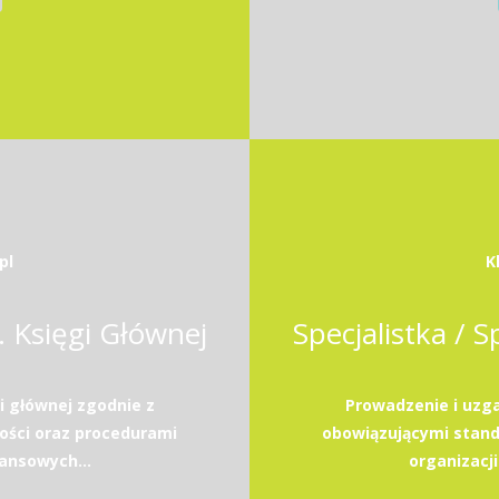
pl
K
s. Księgi Głównej
Specjalistka / S
i głównej zgodnie z
Prowadzenie i uzga
ści oraz procedurami
obowiązującymi stan
nansowych...
organizacji