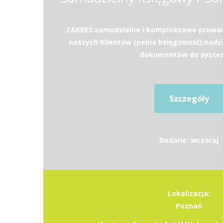
ZAKRES:samodzielne i kompleksowe prowad
naszych Klientów (pełna księgowość),nad
dokumentów do system
Szczegóły
Dodane: wczoraj
Lokalizacja:
Poznań