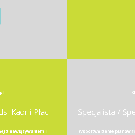
pl
K
ds. Kadr i Płac
ej z nawiązywaniem i
Współtworzenie planów f