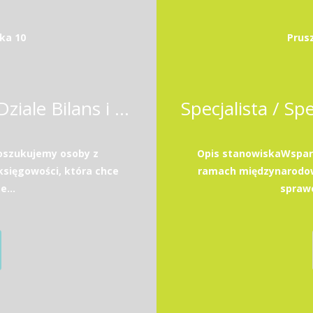
ka 10
Prus
Specjalista / Specjalistka w Dziale Bilans i Podatki
poszukujemy osoby z
Opis stanowiskaWsparc
sięgowości, która chce
ramach międzynarodow
e...
sprawo