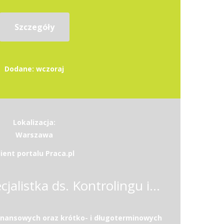
Szczegóły
Dodane: wczoraj
Lokalizacja:
Warszawa
lient portalu Praca.pl
Specjalista / Specjalistka ds. Kontrolingu i Analiz Finansowych w Sektorze Medycznym
inansowych oraz krótko- i długoterminowych