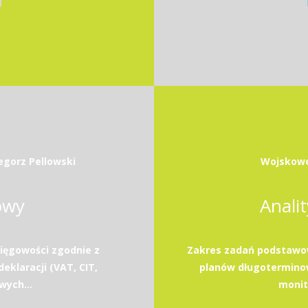
egorz Pellowski
Wojskowe
owy
Anali
ięgowości zgodnie z
Zakres zadań podstawow
eklaracji (VAT, CIT,
planów długotermino
wych...
monito