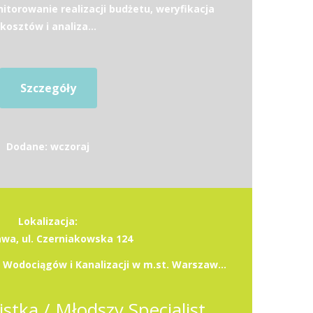
torowanie realizacji budżetu, weryfikacja
kosztów i analiza...
Szczegóły
Dodane: wczoraj
Lokalizacja:
wa, ul. Czerniakowska 124
Miejskie Przedsiębiorstwo Wodociągów i Kanalizacji w m.st. Warszawie S.A.
Młodsza Specjalistka / Młodszy Specjalista -Starsza Specjalistka / Starszy Specjalista ds. Pozyskiwania Finansowania (k/m/n)