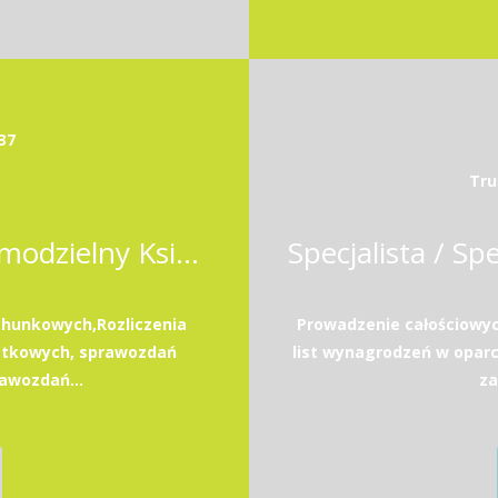
37
Tru
Samodzielna Księgowa / Samodzielny Księgowy
hunkowych,Rozliczenia
Prowadzenie całościowy
atkowych, sprawozdań
list wynagrodzeń w opar
awozdań...
za