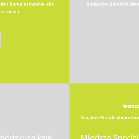
ie i kompletowanie akt
budżetów placówki.Moni
racja i...
Warsza
Samodzielny księgowy / Samodzielna księgowa ze znajomością jęz. angielskiego