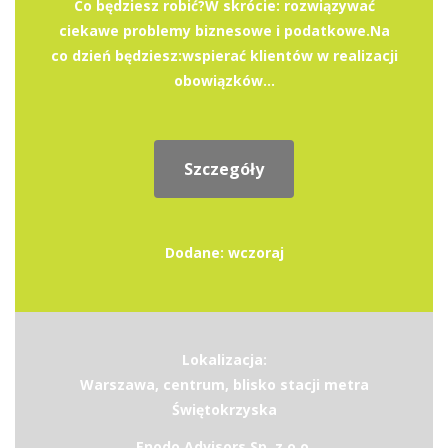
Co będziesz robić?W skrócie: rozwiązywać
ciekawe problemy biznesowe i podatkowe.Na
co dzień będziesz:wspierać klientów w realizacji
obowiązków...
Szczegóły
Dodane: wczoraj
Lokalizacja:
Warszawa, centrum, blisko stacji metra
Świętokrzyska
Enodo Advisors Sp. z o.o.