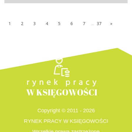
1
2
3
4
5
6
7
...
37
»
Copyright © 2011 - 2026
RYNEK PRACY W KSIĘGOWOŚCI
Wszelkie prawa zastrzeżone