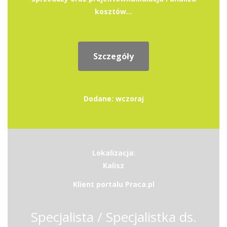
kosztów...
Szczegóły
Dodane: wczoraj
Lokalizacja:
Kalisz
Klient portalu Praca.pl
Specjalista / Specjalistka ds.