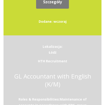
Szczegóły
Dodane: wczoraj
Lokalizacja:
Łódź
HTH Recruitment
GL Accountant with English
(K/M)
Roles & Responsibilities:Maintenance of