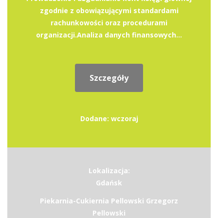
zgodnie z obowiązującymi standardami
rachunkowości oraz procedurami
organizacji.Analiza danych finansowych...
Szczegóły
Dodane: wczoraj
Lokalizacja:
Gdańsk
Piekarnia-Cukiernia Pellowski Grzegorz
Pellowski