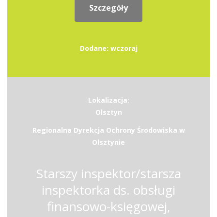
Szczegóły
Dodane: wczoraj
Lokalizacja:
Olsztyn
Regionalna Dyrekcja Ochrony Środowiska w
Olsztynie
Starszy inspektor/starsza
inspektorka ds. obsługi
finansowo-księgowej,