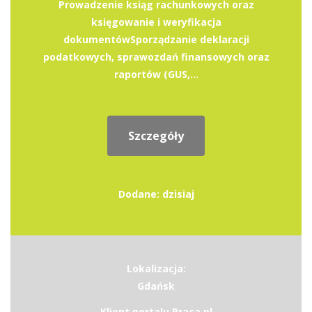
Prowadzenie ksiąg rachunkowych oraz
księgowanie i weryfikacja
dokumentówSporządzanie deklaracji
podatkowych, sprawozdań finansowych oraz
raportów (GUS,...
Szczegóły
Dodane: dzisiaj
Lokalizacja:
Gdańsk
Klient portalu Praca.pl