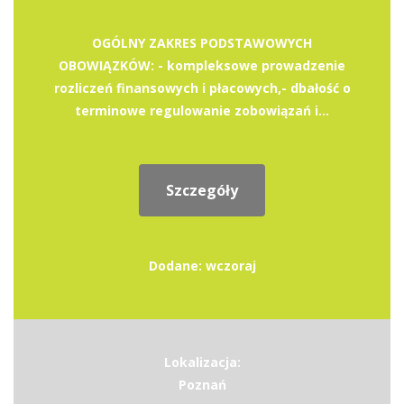
OGÓLNY ZAKRES PODSTAWOWYCH
OBOWIĄZKÓW: - kompleksowe prowadzenie
rozliczeń finansowych i płacowych,- dbałość o
terminowe regulowanie zobowiązań i...
Szczegóły
Dodane: wczoraj
Lokalizacja:
Poznań