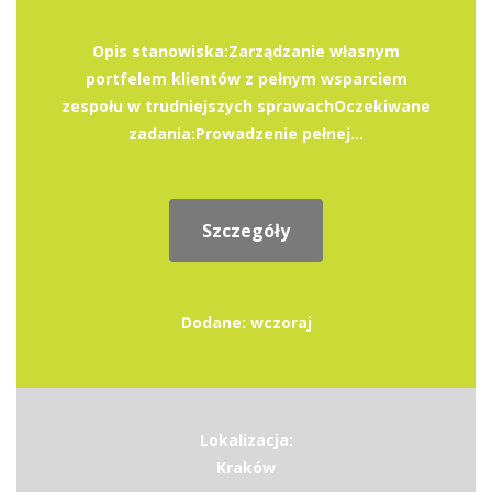
Opis stanowiska:Zarządzanie własnym
portfelem klientów z pełnym wsparciem
zespołu w trudniejszych sprawachOczekiwane
zadania:Prowadzenie pełnej...
Szczegóły
Dodane: wczoraj
Lokalizacja:
Kraków