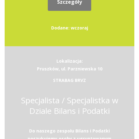
Szczegóły
Dodane: wczoraj
Lokalizacja:
Pruszków, ul. Parzniewska 10
STRABAG BRVZ
Specjalista / Specjalistka w
Dziale Bilans i Podatki
Do naszego zespołu Bilans i Podatki
poszukujemy osoby z ugruntowanym