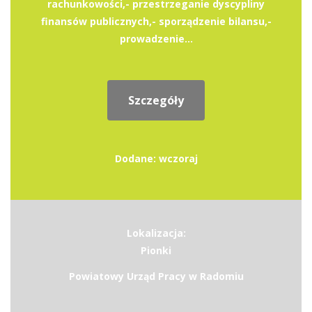
rachunkowości,- przestrzeganie dyscypliny
finansów publicznych,- sporządzenie bilansu,-
prowadzenie...
Szczegóły
Dodane: wczoraj
Lokalizacja:
Pionki
Powiatowy Urząd Pracy w Radomiu