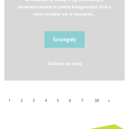
doświadczeniem w pełnej księgowości, która
chce rozwijać się w obszarze...
Szczegóły
Dodane: wczoraj
1
2
3
4
5
6
7
...
38
»