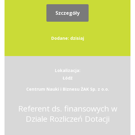
Szczegóły
Dodane: dzisiaj
Lokalizacja:
Łódź
Centrum Nauki i Biznesu ŻAK Sp. z o.o.
Referent ds. finansowych w
Dziale Rozliczeń Dotacji