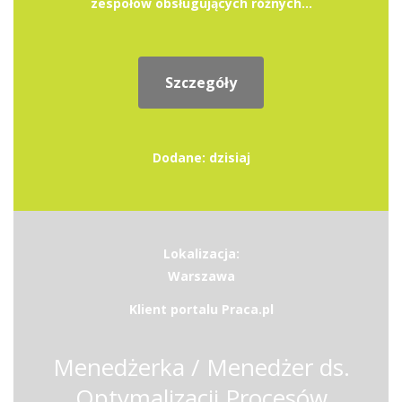
zespołów obsługujących różnych...
Szczegóły
Dodane: dzisiaj
Lokalizacja:
Warszawa
Klient portalu Praca.pl
Menedżerka / Menedżer ds.
Optymalizacji Procesów