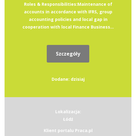
Roles & Responsibilities:Maintenance of
accounts in accordance with IFRS, group
accounting policies and local gap in
cooperation with local Finance Business...
Szczegóły
Dodane: dzisiaj
Lokalizacja:
Łódź
Klient portalu Praca.pl