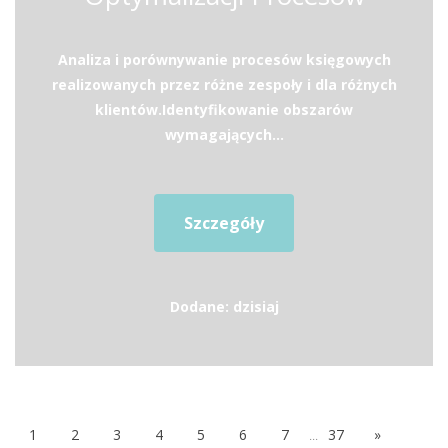
Analiza i porównywanie procesów księgowych
realizowanych przez różne zespoły i dla różnych
klientów.Identyfikowanie obszarów
wymagających...
Szczegóły
Dodane: dzisiaj
1
2
3
4
5
6
7
...
37
»