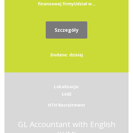
finansowej firmyUdział w...
Szczegóły
Dodane: dzisiaj
Lokalizacja:
Łódź
HTH Recruitment
GL Accountant with English