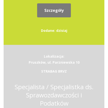
Szczegóły
Dodane: dzisiaj
Lokalizacja:
Pruszków, ul. Parzniewska 10
STRABAG BRVZ
Specjalista / Specjalistka ds.
Sprawozdawczości i
Podatków