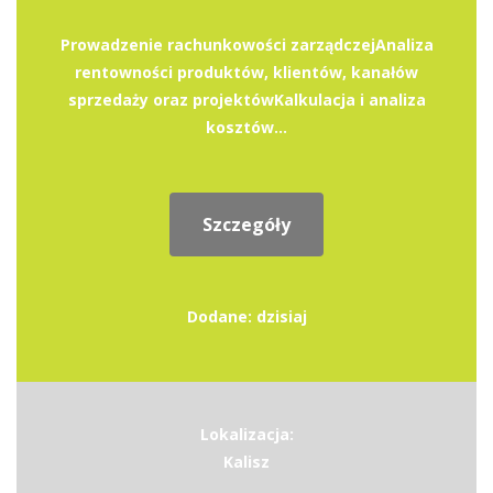
Prowadzenie rachunkowości zarządczejAnaliza
rentowności produktów, klientów, kanałów
sprzedaży oraz projektówKalkulacja i analiza
kosztów...
Szczegóły
Dodane: dzisiaj
Lokalizacja:
Kalisz