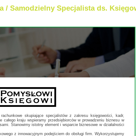
a / Samodzielny Specjalista ds. Księg
rachunkowe skupiające specjalistów z zakresu księgowości, kadr,
ie całego kraju wspieramy przedsiębiorców w prowadzeniu biznesu w
isami. Stanowimy istotny element i wsparcie biznesowe w działalności
nkowego z innowacyjnym podejściem do obsługi firm. Wykorzystujemy