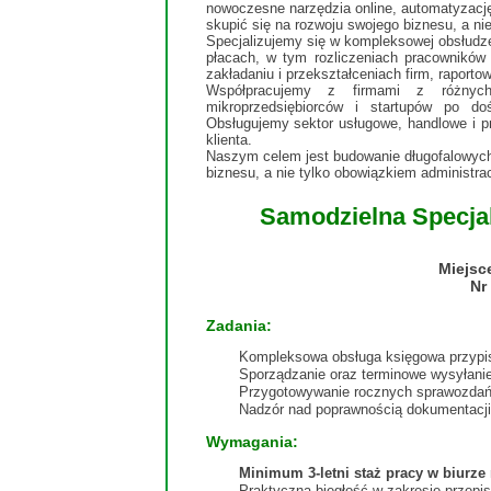
nowoczesne narzędzia online, automatyzację
skupić się na rozwoju swojego biznesu, a nie
Specjalizujemy się w kompleksowej obsłudze 
płacach, w tym rozliczeniach pracowników i
zakładaniu i przekształceniach firm, raporto
Współpracujemy z firmami z różnyc
mikroprzedsiębiorców i startupów po do
Obsługujemy sektor usługowe, handlowe i 
klienta.
Naszym celem jest budowanie długofalowych 
biznesu, a nie tylko obowiązkiem administra
Samodzielna Specjali
Miejsc
Nr
Zadania:
Kompleksowa obsługa księgowa przypis
Sporządzanie oraz terminowe wysyłanie
Przygotowywanie rocznych sprawozdań 
Nadzór nad poprawnością dokumentacji 
Wymagania:
Minimum 3-letni staż pracy w biurz
Praktyczna biegłość w zakresie przepi