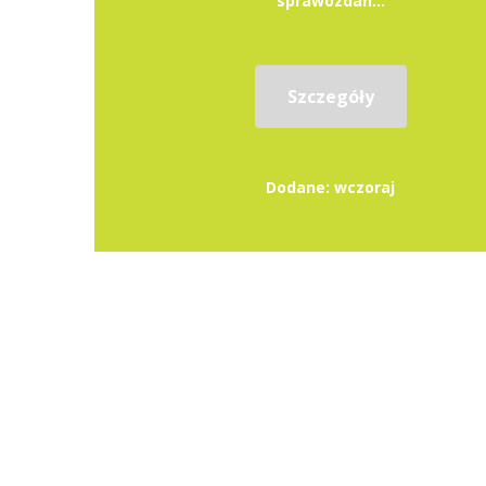
sprawozdań...
Szczegóły
Dodane: wczoraj