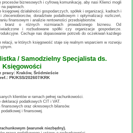
 procesów biznesowych i cyfrową komunikację, aby nasi Klienci mogli
 na papierach.
księgowej działalności gospodarczych, spółek i organizacji, kadrach i
 zleceniobiorców, doradztwie podatkowym i optymalizacji rozliczeń,
waniu finansowym i analizie rentowności przedsiębiorstw.
h branż o różnych rozmiarach prowadzonego biznesu. Od
świadczone i rozbudowane spółki czy organizacje gospodarcze.
produkcyjne. Cechuje nas dopasowanie potrzeb do oczekiwań każdego
relacji, w których księgowość staje się realnym wsparciem w rozwoju
cyjnym.
stka / Samodzielny Specjalista ds.
Księgowości
e pracy: Kraków, Śródmieście
 ref.: PK/KSS/202607/KRK
anych klientów w ramach pełnej rachunkowości.
 deklaracji podatkowych CIT i VAT.
finansowych oraz okresowych bilansów.
podatkowej i finansowej.
e rachunkowym (warunek niezbędny).
sów prawa podatkowego i ustawy o rachunkowości.