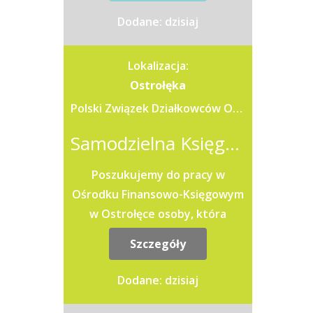
rozliczanie operacji
Dodane: dzisiaj
gospodarczych (m.in. faktur...
Lokalizacja:
Ostrołęka
Polski Związek Działkowców Okręg Mazowiecki
Samodzielna Księgowa / Samodzielny Księgowy
Poszukujemy do pracy w
Ośrodku Finansowo-Księgowym
w Ostrołęce osoby, która
będzie odpowiedzialna za
Szczegóły
jednoczesne prowadzenie
księgowości kilku...
Dodane: dzisiaj