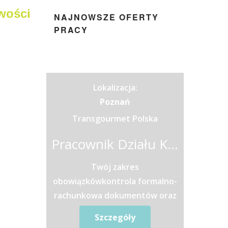
owości
NAJNOWSZE OFERTY
PRACY
Lokalizacja:
Poznań
Transgourmet Polska
Pracownik Działu Księgowości
Twój zakres
obowiązkówkontrola formalno-
rachunkowa dokumentów oraz
ich ewidencja
Szczegóły
księgowa,księgowanie i