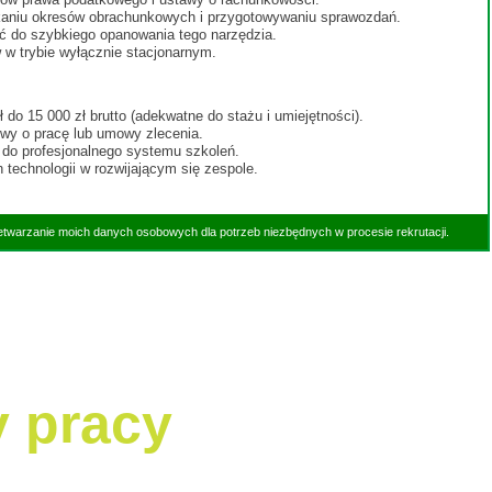
niu okresów obrachunkowych i przygotowywaniu sprawozdań.
 do szybkiego opanowania tego narzędzia.
 trybie wyłącznie stacjonarnym.
do 15 000 zł brutto (adekwatne do stażu i umiejętności).
owy o pracę lub umowy zlecenia.
 do profesjonalnego systemu szkoleń.
echnologii w rozwijającym się zespole.
etwarzanie moich danych osobowych dla potrzeb niezbędnych w procesie rekrutacji.
y pracy