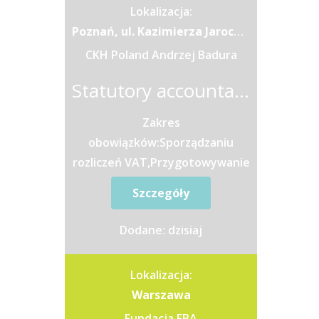
Lokalizacja:
Poznań, ul. Kazimierza Jarochowskiego 56
CKH Poland Andrzej Badura
Statutory accountant - Księgowa / Księgowy
Zakres
obowiązków:Sporządzaniu
rozliczeń VAT,Przygotowywanie
deklaracji Intrastat,Wsparcie w
Szczegóły
procedurze zamknięcia
miesiąca, uzgodnienia kont do
Dodane: dzisiaj
celów...
Lokalizacja:
Warszawa
Fundacja FBA