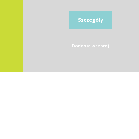
Szczegóły
Dodane: wczoraj