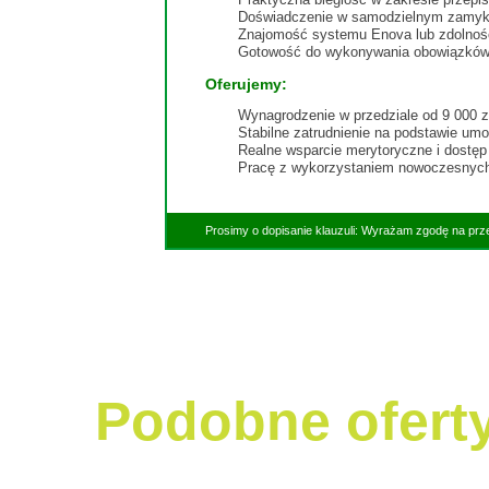
Doświadczenie w samodzielnym zamyka
Znajomość systemu Enova lub zdolność
Gotowość do wykonywania obowiązków w
Oferujemy:
Wynagrodzenie w przedziale od 9 000 zł 
Stabilne zatrudnienie na podstawie um
Realne wsparcie merytoryczne i dostęp
Pracę z wykorzystaniem nowoczesnych t
Prosimy o dopisanie klauzuli: Wyrażam zgodę na prz
Podobne ofert