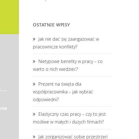
OSTATNIE WPISY
Jak nie dać się zaangażować w
pracownicze konflikty?
Nietypowe benefity w pracy – co
warto o nich wiedzieć?
Prezent na święta dla
Samodzielny księgowy / Samodzielna księgowa ze znajomością jęz. angielskiego
współpracownika – jak wybrać
odpowiedni?
nie
Elastyczny czas pracy – czy to jest
możliwe w małych i dużych firmach?
Jak zorganizować sobie przestrzeń