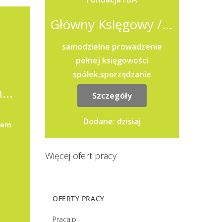
Główny Księgowy / Główna księgowa
samodzielne prowadzenie
pełnej księgowości
spółek,sporządzanie
sprawozdań finansowych oraz
Samodzielny Księgowy / Samodzielna Księgowa /
Szczegóły
raportów dla
Zarządu,przygotowywanie i
Dodane: dzisiaj
lem
składanie...
Więcej ofert pracy
OFERTY PRACY
Praca.pl