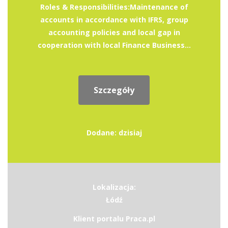
Roles & Responsibilities:Maintenance of
accounts in accordance with IFRS, group
accounting policies and local gap in
cooperation with local Finance Business...
Szczegóły
Dodane: dzisiaj
Lokalizacja:
Łódź
Klient portalu Praca.pl