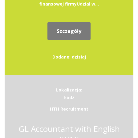
finansowej firmyUdział w...
Szczegóły
Dodane: dzisiaj
Lokalizacja:
Łódź
HTH Recruitment
GL Accountant with English