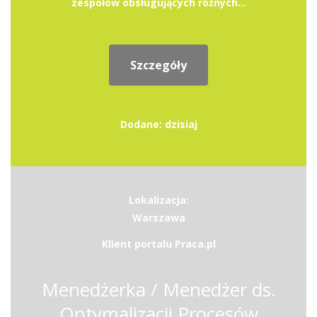
zespołów obsługujących różnych...
Szczegóły
Dodane: dzisiaj
Lokalizacja:
Warszawa
Klient portalu Praca.pl
Menedżerka / Menedżer ds.
Optymalizacji Procesów