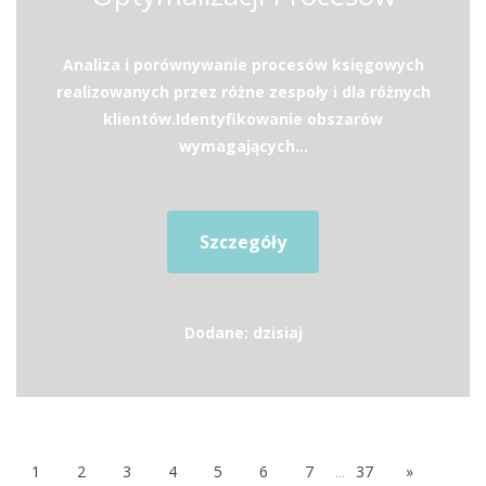
Analiza i porównywanie procesów księgowych
realizowanych przez różne zespoły i dla różnych
klientów.Identyfikowanie obszarów
wymagających...
Szczegóły
Dodane: dzisiaj
1
2
3
4
5
6
7
...
37
»