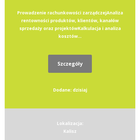
Prowadzenie rachunkowości zarządczejAnaliza
rentowności produktów, klientów, kanałów
sprzedaży oraz projektówKalkulacja i analiza
kosztów...
Szczegóły
Dodane: dzisiaj
Lokalizacja:
Kalisz