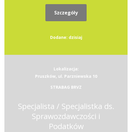
Szczegóły
Dodane: dzisiaj
Lokalizacja:
Pruszków, ul. Parzniewska 10
STRABAG BRVZ
Specjalista / Specjalistka ds.
Sprawozdawczości i
Podatków