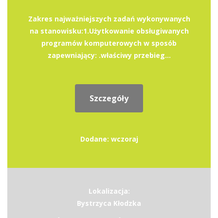
Zakres najważniejszych zadań wykonywanych
na stanowisku:1.Użytkowanie obsługiwanych
programów komputerowych w sposób
zapewniający: .właściwy przebieg...
Szczegóły
Dodane: wczoraj
Lokalizacja:
Bystrzyca Kłodzka