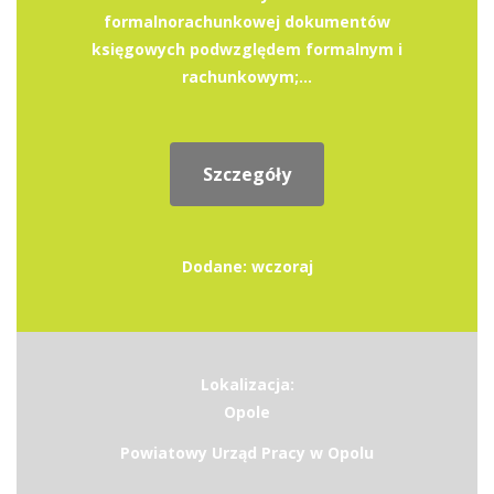
formalnorachunkowej dokumentów
księgowych podwzględem formalnym i
rachunkowym;...
Szczegóły
Dodane: wczoraj
Lokalizacja:
Opole
Powiatowy Urząd Pracy w Opolu