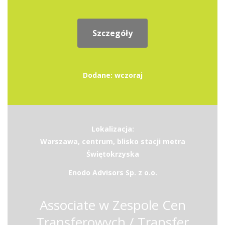
Szczegóły
Dodane: wczoraj
Lokalizacja:
Warszawa, centrum, blisko stacji metra
Świętokrzyska
Enodo Advisors Sp. z o.o.
Associate w Zespole Cen
Transferowych / Transfer