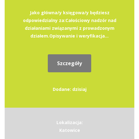
Jako główna/y księgowa/y będziesz
odpowiedzialny za:Całościowy nadzór nad
działaniami związanymi z prowadzonym
działem.Opisywanie i weryfikacja...
Szczegóły
Dodane: dzisiaj
Lokalizacja:
Katowice