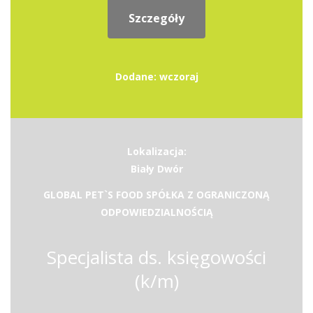
Szczegóły
Dodane: wczoraj
Lokalizacja:
Biały Dwór
GLOBAL PET`S FOOD SPÓŁKA Z OGRANICZONĄ
ODPOWIEDZIALNOŚCIĄ
Specjalista ds. księgowości
(k/m)