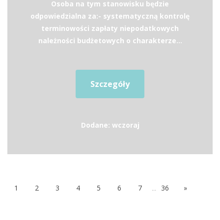
Osoba na tym stanowisku będzie
odpowiedzialna za:- systematyczną kontrolę
terminowości zapłaty niepodatkowych
należności budżetowych o charakterze...
Szczegóły
Dodane: wczoraj
1
2
3
4
5
6
7
...
36
»