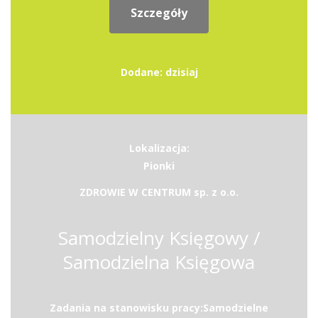
Szczegóły
Dodane: dzisiaj
Lokalizacja:
Pionki
ZDROWIE W CENTRUM sp. z o.o.
Samodzielny Księgowy /
Samodzielna Księgowa
Zadania na stanowisku pracy:Samodzielne