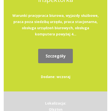
Warunki pracypraca biurowa, wyjazdy służbowe,
praca poza siedzibą urzędu, praca stacjonarna,
obsługa urządzeń biurowych, obsługa
komputera powyżej 4...
Szczegóły
Dodane: wczoraj
Lokalizacja:
Olsztyn