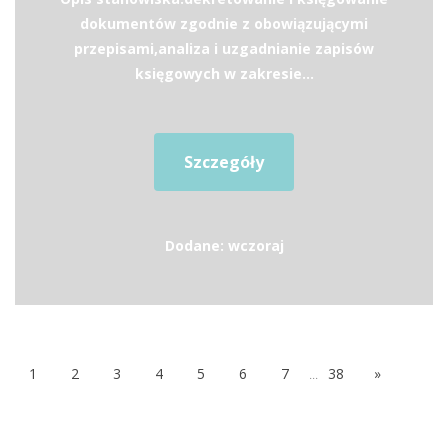
dokumentów zgodnie z obowiązującymi
przepisami,analiza i uzgadnianie zapisów
księgowych w zakresie...
Szczegóły
Dodane: wczoraj
1
2
3
4
5
6
7
...
38
»