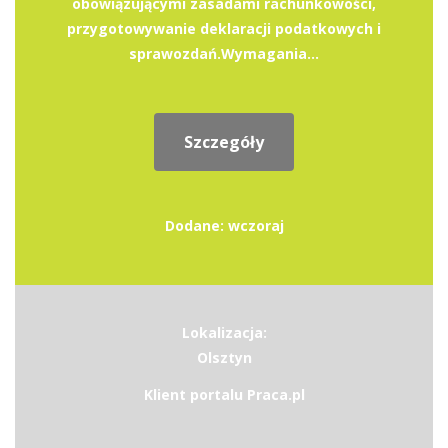
obowiązującymi zasadami rachunkowości,
przygotowywanie deklaracji podatkowych i
sprawozdań.Wymagania...
Szczegóły
Dodane: wczoraj
Lokalizacja:
Olsztyn
Klient portalu Praca.pl