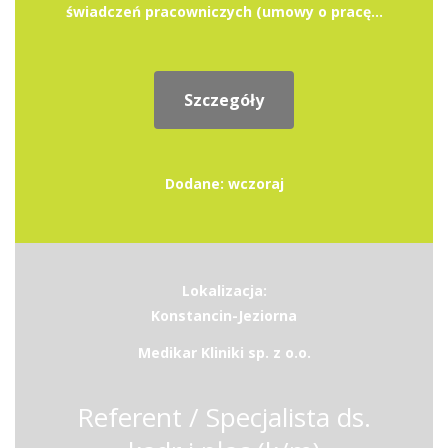
świadczeń pracowniczych (umowy o pracę...
Szczegóły
Dodane: wczoraj
Lokalizacja:
Konstancin-Jeziorna
Medikar Kliniki sp. z o.o.
Referent / Specjalista ds.