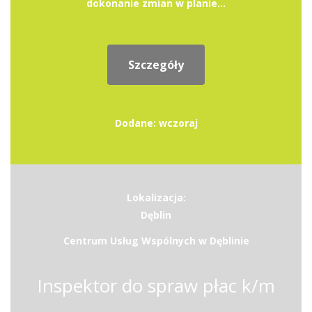
dokonanie zmian w planie...
Szczegóły
Dodane: wczoraj
Lokalizacja:
Dęblin
Centrum Usług Wspólnych w Dęblinie
Inspektor do spraw płac k/m