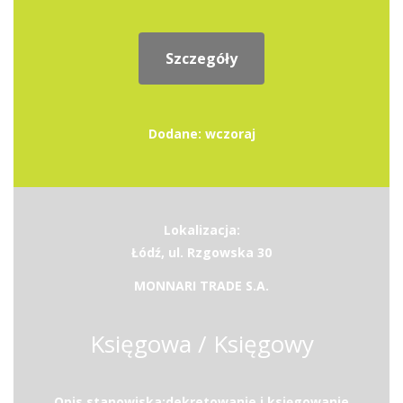
Szczegóły
Dodane: wczoraj
Lokalizacja:
Łódź, ul. Rzgowska 30
MONNARI TRADE S.A.
Księgowa / Księgowy
Opis stanowiska:dekretowanie i księgowanie