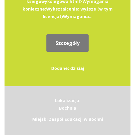
ksiegowyksiegowa.html>Wymagania
konieczne:Wykształcenie: wyższe (w tym
licencjat)Wymagania...
Szczegóły
Dodane: dzisiaj
Lokalizacja:
Bochnia
Miejski Zespół Edukacji w Bochni