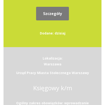
Szczegóły
Dodane: dzisiaj
Lokalizacja:
Warszawa
Urząd Pracy Miasta Stołecznego Warszawy
Księgowy k/m
Ogólny zakres obowiązków: wprowadzanie