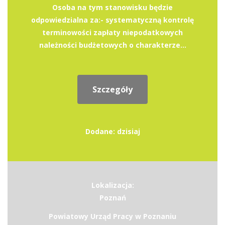
Osoba na tym stanowisku będzie
odpowiedzialna za:- systematyczną kontrolę
terminowości zapłaty niepodatkowych
należności budżetowych o charakterze...
Szczegóły
Dodane: dzisiaj
Lokalizacja:
Poznań
Powiatowy Urząd Pracy w Poznaniu