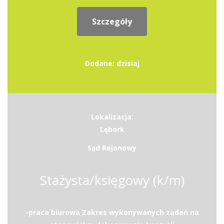
Szczegóły
Dodane: dzisiaj
Lokalizacja:
Lębork
Sąd Rejonowy
Stażysta/księgowy (k/m)
-praca biurowa Zakres wykonywanych zadań na