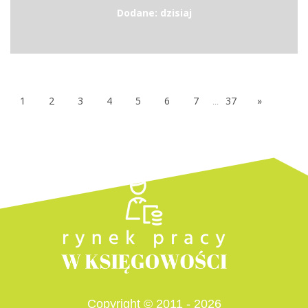
Dodane: dzisiaj
1
2
3
4
5
6
7
...
37
»
Copyright © 2011 - 2026