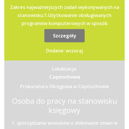
Zakres najważniejszych zadań wykonywanych na
stanowisku:1.Użytkowanie obsługiwanych
programów komputerowych w sposób
zapewniający: .właściwy przebieg...
Szczegóły
Dodane: wczoraj
Lokalizacja:
Częstochowa
Prokuratura Okręgowa w Częstochowie
Osoba do pracy na stanowisku
księgowy
1. sporządzanie wniosków o dokonanie zmian w