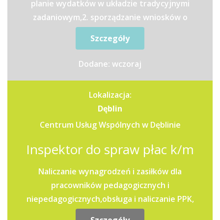
planie wydatków w układzie tradycyjnymi
zadaniowym,2. sporządzanie wniosków o
dokonanie zmian w planie...
Szczegóły
Dodane: wczoraj
Lokalizacja:
Dęblin
Centrum Usług Wspólnych w Dęblinie
Inspektor do spraw płac k/m
Naliczanie wynagrodzeń i zasiłków dla
pracowników pedagogicznych i
niepedagogicznych,obsługa i naliczanie PPK,
Sporządzanie deklaracji do ZUS, Urzędu...