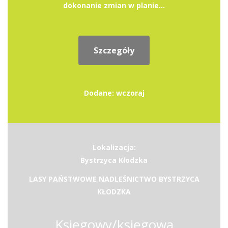
dokonanie zmian w planie...
Szczegóły
Dodane: wczoraj
Lokalizacja:
Bystrzyca Kłodzka
LASY PAŃSTWOWE NADLEŚNICTWO BYSTRZYCA
KŁODZKA
Księgowy/księgowa