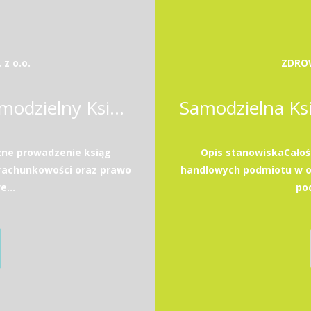
z o.o.
ZDROW
Samodzielna Księgowa / Samodzielny Księgowy
zne prowadzenie ksiąg
Opis stanowiskaCałoś
rachunkowości oraz prawo
handlowych podmiotu w o
...
po