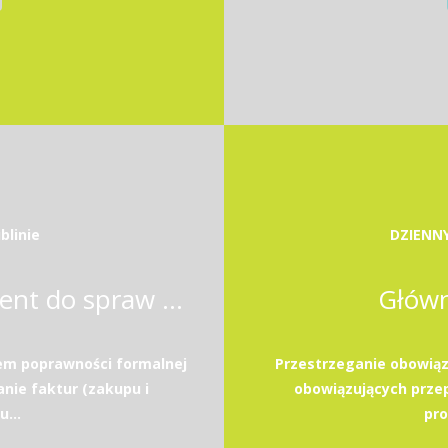
blinie
DZIENN
Osoba na stanowisku asystent do spraw księgowości
Główn
em poprawności formalnej
Przestrzeganie obowią
nie faktur (zakupu i
obowiązujących przep
...
pro