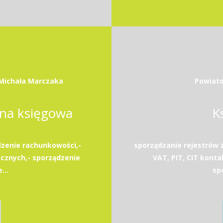
. Michała Marczaka
Powiato
na księgowa
K
zenie rachunkowości,-
sporządzanie rejestrów 
icznych,- sporządzenie
VAT, PIT, CIT konta
...
sp