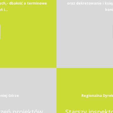
ych,- dbałość o terminowe
oraz dekretowanie i ks
 i...
koni
niej Górze
Regionalna Dyrek
iczeń projektów