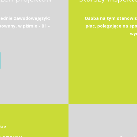
rednie zawodoweJęzyk:
Osoba na tym stanowis
sowany, w piśmie - B1 -
płac, polegające na spo
wyn
kie