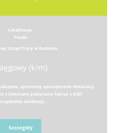
Lokalizacja:
Pionki
wy Urząd Pracy w Radomiu
sięgowy (k/m)
zakupów, sprzedaży sporządzanie deklaracji
kt z klientami pobieranie faktur z KSEF
orządzanie ewidencji...
Szczegóły