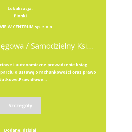
Lokalizacja:
Pionki
IE W CENTRUM sp. z o.o.
Samodzielna Księgowa / Samodzielny Księgowy
ciowe i autonomiczne prowadzenie ksiąg
parciu o ustawę o rachunkowości oraz prawo
datkowe.Prawidłowe...
Szczegóły
Dodane: dzisiaj