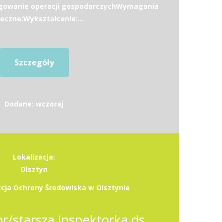
ięgowanie operacji gospodarczychWymagania
eczne:Wykształcenie:...
Szczegóły
Dodane: wczoraj
Lokalizacja:
Olsztyn
cja Ochrony Środowiska w Olsztynie
Starszy inspektor/starsza inspektorka ds. obsługi finansowo-księgowej, rozliczania płac i ubezpieczeń społecznych w zespole budżetu i finansów